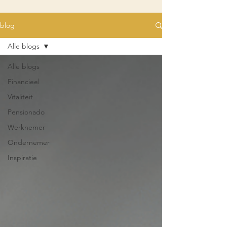
blog
Alle blogs
Alle blogs
Financieel
Vitaliteit
Pensionado
Werknemer
Ondernemer
Inspiratie