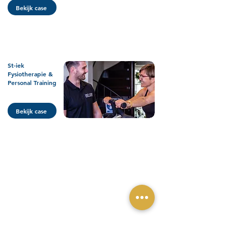
Bekijk case
St-iek
Fysiotherapie &
Personal Training
Bekijk case
Eberhardtweg 3 i
4462 HH Goes
info@gewoonlekkerleven.nl