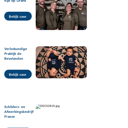
Kijk op Drank
Bekijk case
Verloskundige
Praktijk de
Bevelanden
Bekijk case
Schilders- en
Afwerkingsbedrijf
Franse