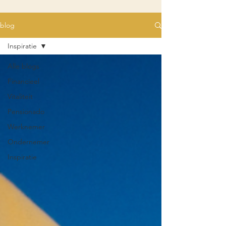
blog
Inspiratie
Alle blogs
Financieel
Vitaliteit
Pensionado
Werknemer
Ondernemer
Inspiratie