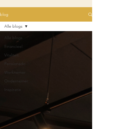
blog
Alle blogs
Alle blogs
Financieel
Vitaliteit
Pensionado
Werknemer
Ondernemer
Inspiratie