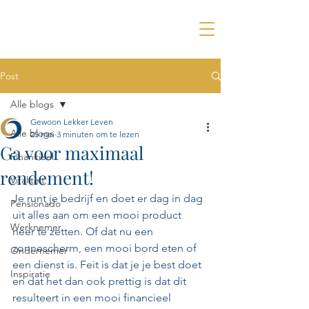
Post
Alle blogs
Gewoon Lekker Leven
Alle blogs
25 mei
3 minuten om te lezen
Ga voor maximaal
Financieel
rendement!
Vitaliteit
Je runt je bedrijf en doet er dag in dag 
Pensionado
uit alles aan om een mooi product 
Werknemer
neer te zetten. Of dat nu een 
zonnescherm, een mooi bord eten of 
Ondernemer
een dienst is. Feit is dat je je best doet 
Inspiratie
en dat het dan ook prettig is dat dit 
resulteert in een mooi financieel 