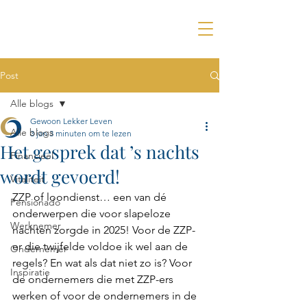
Post
Alle blogs
Gewoon Lekker Leven
Alle blogs
3 jan
3 minuten om te lezen
Het gesprek dat ’s nachts
Financieel
wordt gevoerd!
Vitaliteit
ZZP of loondienst… een van dé 
Pensionado
onderwerpen die voor slapeloze 
Werknemer
nachten zorgde in 2025! Voor de ZZP-
er die twijfelde voldoe ik wel aan de 
Ondernemer
regels? En wat als dat niet zo is? Voor 
Inspiratie
de ondernemers die met ZZP-ers 
werken of voor de ondernemers in de 