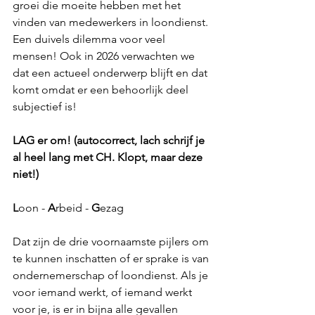
groei die moeite hebben met het 
vinden van medewerkers in loondienst. 
Een duivels dilemma voor veel 
mensen! Ook in 2026 verwachten we 
dat een actueel onderwerp blijft en dat 
komt omdat er een behoorlijk deel 
subjectief is!
LAG er om! (autocorrect, lach schrijf je 
al heel lang met CH. Klopt, maar deze 
niet!)
L
oon - 
A
rbeid - 
G
ezag
Dat zijn de drie voornaamste pijlers om 
te kunnen inschatten of er sprake is van 
ondernemerschap of loondienst. Als je 
voor iemand werkt, of iemand werkt 
voor je, is er in bijna alle gevallen 