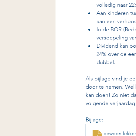
volledig naar 22
Aan kinderen tu
aan een verhoog
In de BOR (Bedr
versoepeling van
Dividend kan oo
24% over de eers
dubbel. 
Als bijlage vind je 
door te nemen. Welli
kan doen! Zo niet da
volgende verjaardag
Bijlage:
gewoon-lekker-