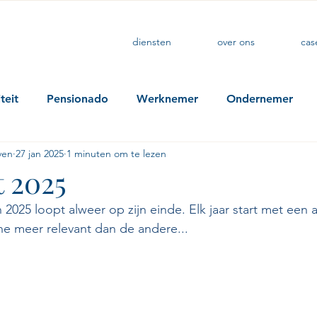
diensten
over ons
cas
iteit
Pensionado
Werknemer
Ondernemer
ven
27 jan 2025
1 minuten om te lezen
t 2025
2025 loopt alweer op zijn einde. Elk jaar start met een a
e meer relevant dan de andere... 