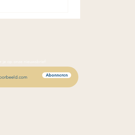
 je op onze nieuwsbrief
oor maximaal
Abonneren
ement!