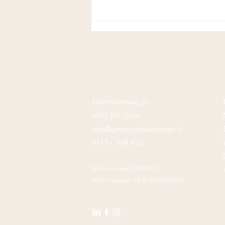
Eberhardtweg 3 i
Het achtste wereldwonder
4462 HH Goes
info@gewoonlekkerleven.nl
0113 - 564 455
KvK-nummer: 22061821
BTW-nummer: NL816920564B01