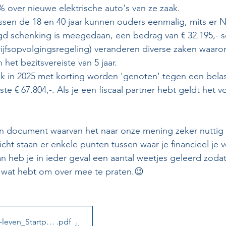
% over nieuwe elektrische auto's van ze zaak.
ssen de 18 en 40 jaar kunnen ouders eenmalig, mits er N
d schenking is meegedaan, een bedrag van € 32.195,- 
ijfsopvolgingsregeling) veranderen diverse zaken waaro
 het bezitsvereiste van 5 jaar.
k in 2025 met korting worden 'genoten' tegen een belast
te € 67.804,-. Als je een fiscaal partner hebt geldt het vo
een document waarvan het naar onze mening zeker nuttig
cht staan er enkele punten tussen waar je financieel je
n heb je in ieder geval een aantal weetjes geleerd zodat 
 wat hebt om over mee te praten.😉
leven_Startpunt-2025
.pdf