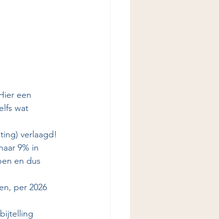
ier een 
lfs wat 
ing) verlaagd! 
naar 9% in 
oen en dus 
en, per 2026 
ijtelling 