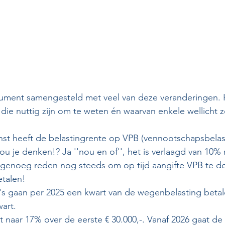
ment samengesteld met veel van deze veranderingen. H
die nuttig zijn om te weten én waarvan enkele wellicht ze
nst heeft de belastingrente op VPB (vennootschapsbelast
zou je denken!? Ja ''nou en of'', het is verlaagd van 10% 
genoeg reden nog steeds om op tijd aangifte VPB te d
etalen!
o's gaan per 2025 een kwart van de wegenbelasting betal
art.
at naar 17% over de eerste € 30.000,-. Vanaf 2026 gaat de b