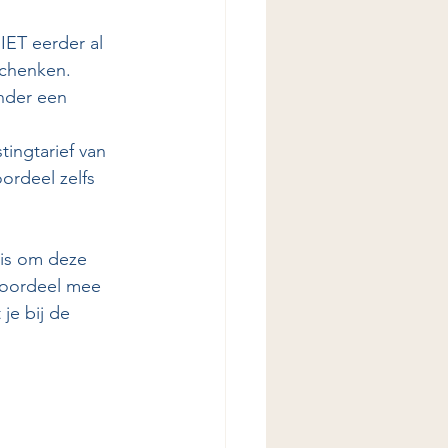
IET eerder al 
schenken.
nder een 
ingtarief van 
ordeel zelfs 
 is om deze 
 voordeel mee 
je bij de 