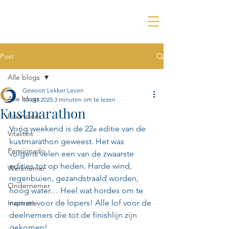
Post
Alle blogs
Gewoon Lekker Leven
Alle blogs
10 okt 2025
3 minuten om te lezen
Kustmarathon
Financieel
Vorig weekend is de 22
 editie van de 
e
Vitaliteit
kustmarathon geweest. Het was 
Pensionado
volgens velen een van de zwaarste 
edities tot op heden. Harde wind, 
Werknemer
regenbuien, gezandstraald worden, 
Ondernemer
hoog water… Heel wat hordes om te 
nemen voor de lopers! Alle lof voor de 
Inspiratie
deelnemers die tot de finishlijn zijn 
gekomen!