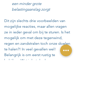
een minder grote 
belastingaanslag zorgt
Dit zijn slechts drie voorbeelden van 
mogelijke reacties, maar allen vragen 
ze in ieder geval om bij te sturen. Is het 
mogelijk om met deze tegenwind, 
regen en zandstralen toch onze doelen 
te halen?! In veel gevallen wel! 
Belangrijk is om eerst rustig te 
bekijken: Wat is het doel en wanneer 
willen we dat behalen? Wat hebben we 
daar voor over en welk risico zijn we 
bereid te nemen?
Als jouw doelen helder hebben 
gemaakt lopen wij met alle plezier met 
jullie mee tot op de finish en zelfs 
daarna!