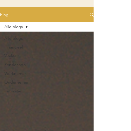
blog
Alle blogs
Alle blogs
Financieel
Vitaliteit
Pensionado
Werknemer
Ondernemer
Inspiratie